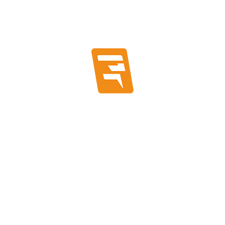
Accesorios Para Canalización
Conduit
Montaje y Fitting
Conductores Eléctricos
Accesorios Para Conductores
Cables Especiales
Conductores de Aluminio
Conductores de Cobre
Ferretería Eléctrica
Accesorios Electricos
Malla Tierra
Pernos
Pernos, Fijaciones y Anclajes
Fijaciones y Anclajes