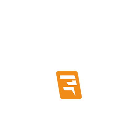
BUSCAR PRODUCTOS
CATEGORÍAS
Canalización
Accesorios Para Canalización
Conduit
Montaje y Fitting
Conductores Eléctricos
Accesorios Para Conductores
Cables Especiales