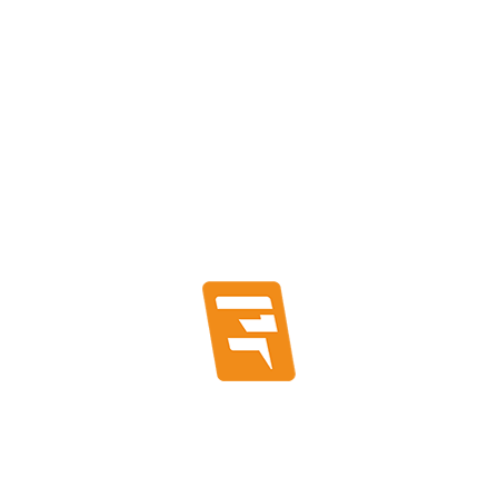
BUSCAR PRODUCTOS
CATEGORÍAS
Canalización
Accesorios Para Canalización
Conduit
Montaje y Fitting
Conductores Eléctricos