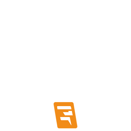
Pernos, Fijaciones y Anclajes
Fijaciones y Anclajes
Postación y Aislación
Accesorios de Postación
Aisladores
Fijaciones
Productos Destacados
Protecciones
Automatico Caja Moldeada
Automatico Riel Din
Fusible y Portafusible
Tableros y Accesorios
Accesorios Para Tableros
Tableros y Componentes